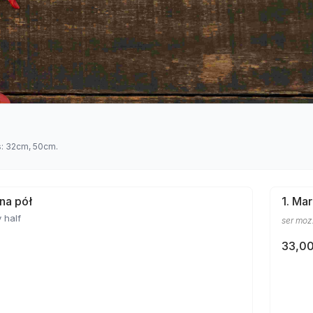
s: 32cm, 50cm.
 na pół
1. Ma
 half
ser mozz
33,00