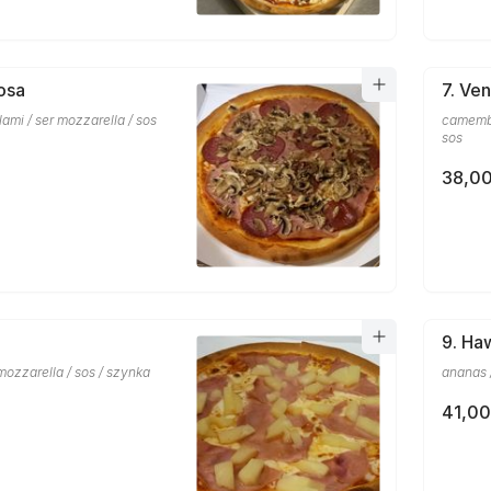
iosa
7. Ve
lami / ser mozzarella / sos
camember
sos
38,00
9. Haw
mozzarella / sos / szynka
ananas /
41,00