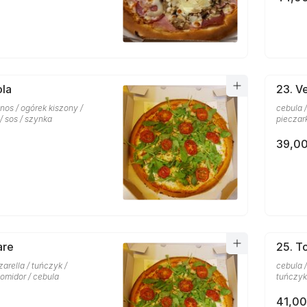
ola
23. V
nos / ogórek kiszony /
cebula /
 / sos / szynka
pieczark
39,00
are
25. T
zarella / tuńczyk /
cebula /
omidor / cebula
tuńczyk
41,00