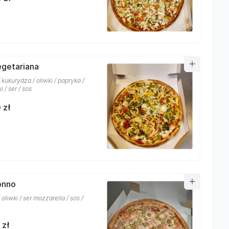
egetariana
 kukurydza / oliwki / papryka /
i / ser / sos
 zł
onno
 oliwki / ser mozzarella / sos /
 zł