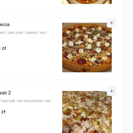
necia
t / pieczarki / salami / ser /
 zł
aii 2
 kurczak / ser mozzarella / sos
 zł