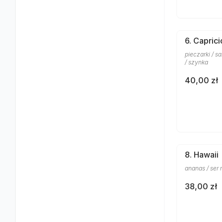
6. Capric
pieczarki / sa
/ szynka
40,00 zł
8. Hawaii
ananas / ser 
38,00 zł