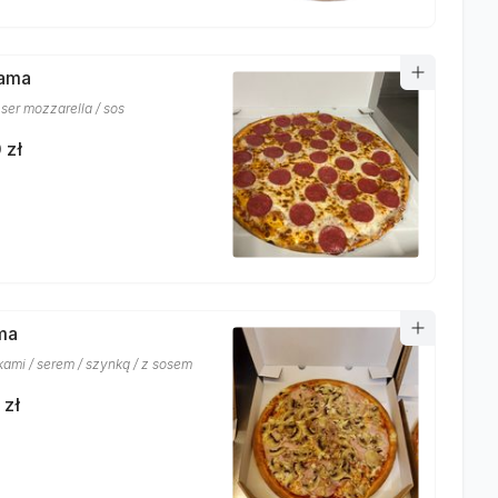
lama
 ser mozzarella / sos
 zł
ma
kami / serem / szynką / z sosem
 zł