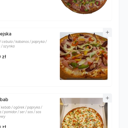
iejska
 cebula / kabanos / papryka /
s / szynka
 zł
ebab
 kebab / ogórek / papryka /
 / pomidor / ser / sos / sos
owy
 zł