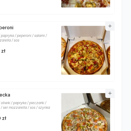
eperoni
 papryka / peperoni / salami /
arella / sos
 zł
recka
 oliwki / papryka / pieczarki /
/ ser mozzarella / sos / szynka
 zł