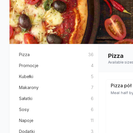
Pizza
36
Pizza
Available size
Promocje
4
Kubełki
5
Pizza pół
Makarony
7
Meal half by
Sałatki
6
Sosy
6
Napoje
11
Dodatki
3