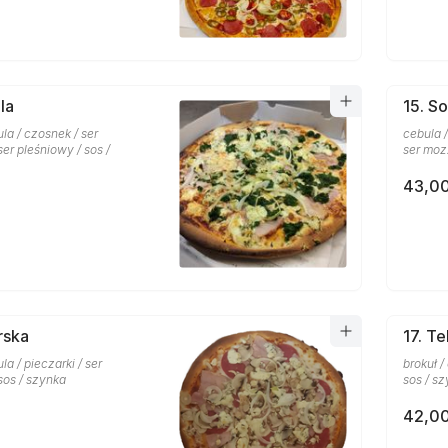
la
15. S
la / czosnek / ser
cebula /
ser pleśniowy / sos /
ser mozz
43,00
rska
17. T
la / pieczarki / ser
brokuł /
sos / szynka
sos / s
42,00