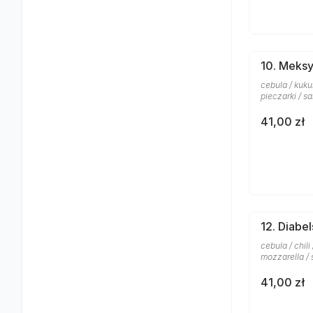
10. Meks
cebula / kuku
pieczarki / sa
41,00 zł
12. Diabe
cebula / chili
mozzarella / 
41,00 zł