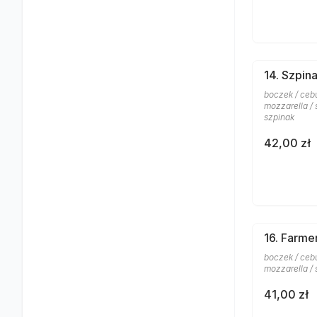
14. Szpina
boczek / cebu
mozzarella / 
szpinak
42,00 zł
16. Farme
boczek / cebu
mozzarella / 
41,00 zł