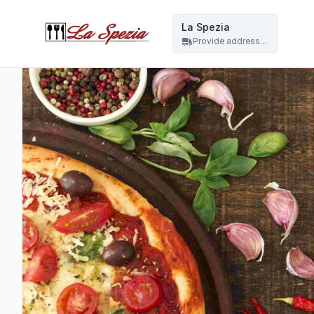
La Spezia - La Spezia
La Spezia
Provide address...