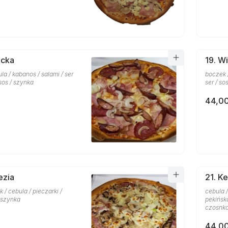
icka
19. W
la / kabanos / salami / ser
boczek /
sos / szynka
ser / so
44,00
ezia
21. K
 / cebula / pieczarki /
cebula /
/ szynka
pekińska
czosnk
44,00