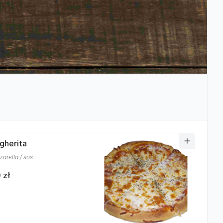
rgherita
arella / sos
 zł