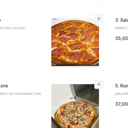
o
3. Sa
a / sos / szynka
salami /
35,00
tore
5. Ro
lami / ser mozzarella / sos
pieczar
37,00