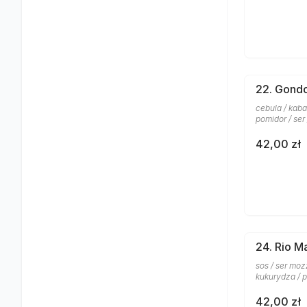
22. Gond
cebula / kaba
pomidor / ser
42,00 zł
24. Rio M
sos / ser moz
kukurydza / p
42,00 zł