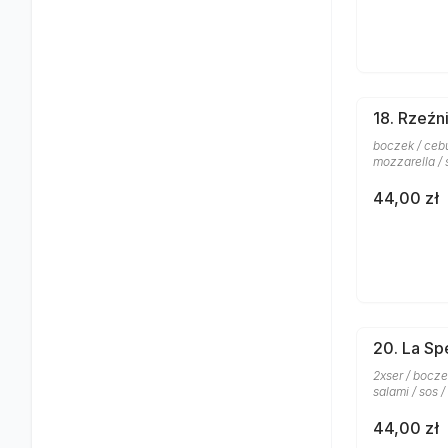
18. Rzeźn
boczek / cebu
mozzarella / 
44,00 zł
20. La Sp
2xser / boczek
salami / sos 
44,00 zł