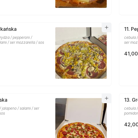
ykańska
11. P
rydza / pepperoni /
cebula /
lami / ser mozzarella / sos
ser mozz
41,00
lska
13. G
 / jalapeno / salami / ser
cebula /
sos
pomidor 
42,00