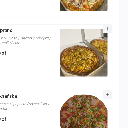
oprano
 kukurydza / kurczak / papryka /
arella / sos
 zł
eksańska
 cebula / papryka / salami / ser /
zynka
 zł