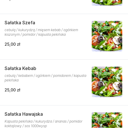
Sałatka Szefa
cebulą / kukurydzą / mięsem kebab / ogórkiem
kiszonym / pomidor / kapusta pekińska
25,00 zł
Sałatka Kebab
cebulą / kebabem / ogórkiem / pomidorem / kapusta
pekińska
25,00 zł
Sałatka Hawajska
Kapusta pekińska / kukurydza / ananas / pomidor
koktajlowy / sos 1000wysp