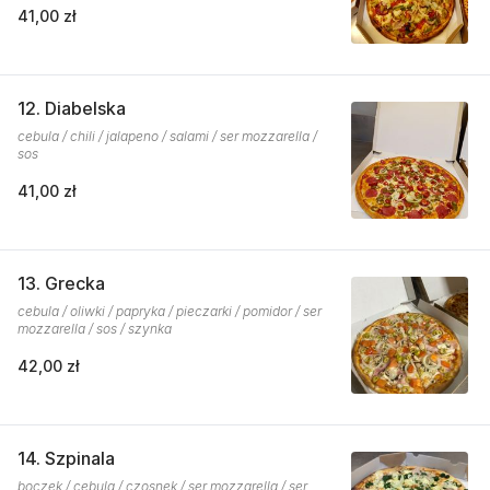
41,00 zł
12. Diabelska
cebula / chili / jalapeno / salami / ser mozzarella /
sos
41,00 zł
13. Grecka
cebula / oliwki / papryka / pieczarki / pomidor / ser
mozzarella / sos / szynka
42,00 zł
14. Szpinala
boczek / cebula / czosnek / ser mozzarella / ser