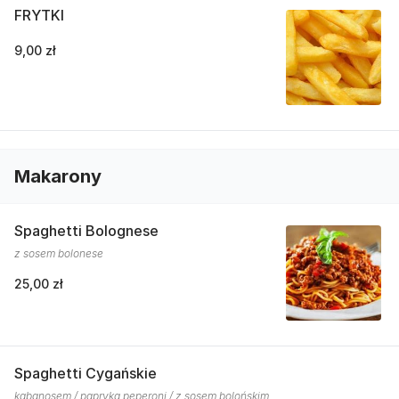
FRYTKI
9,00 zł
Makarony
Spaghetti Bolognese
z sosem bolonese
25,00 zł
Spaghetti Cygańskie
kabanosem / papryką peperoni / z sosem bolońskim