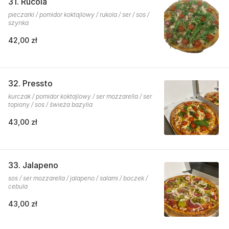
31. Rucola
pieczarki / pomidor koktajlowy / rukola / ser / sos /
szynka
42,00 zł
32. Pressto
kurczak / pomidor koktajlowy / ser mozzarella / ser
topiony / sos / świeża bazylia
43,00 zł
33. Jalapeno
sos / ser mozzarella / jalapeno / salami / boczek /
cebula
43,00 zł