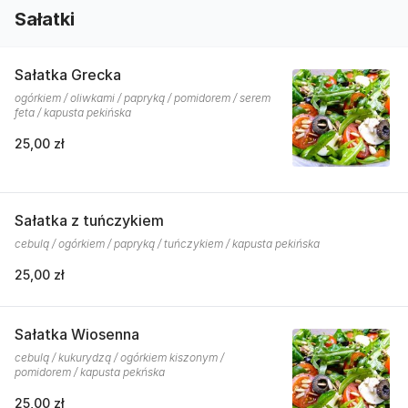
Sałatki
Sałatka Grecka
ogórkiem / oliwkami / papryką / pomidorem / serem
feta / kapusta pekińska
25,00 zł
Sałatka z tuńczykiem
cebulą / ogórkiem / papryką / tuńczykiem / kapusta pekińska
25,00 zł
Sałatka Wiosenna
cebulą / kukurydzą / ogórkiem kiszonym /
pomidorem / kapusta pekńska
25,00 zł