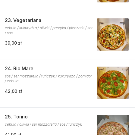
23. Vegetariana
cebula / kukurydza / oliwki / papryka / pieczarki / ser
/ sos
39,00 zł
24. Rio Mare
sos / ser mozzarella / tuńczyk / kukurydza / pomidor
/ cebula
42,00 zł
25. Tonno
cebula / oliwki / ser mozzarella / sos / tuńczyk
41,00 zł