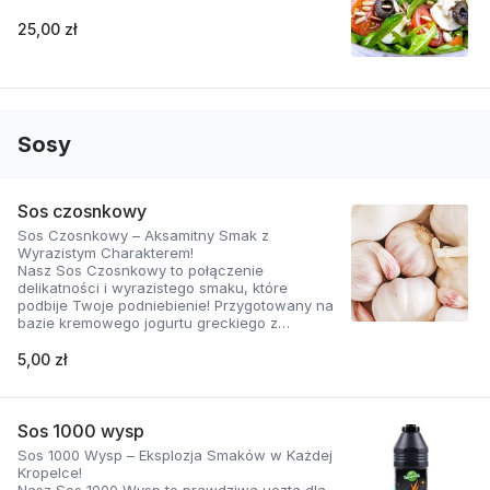
25,00 zł
Sosy
Sos czosnkowy
Sos Czosnkowy – Aksamitny Smak z
Wyrazistym Charakterem!
Nasz Sos Czosnkowy to połączenie
delikatności i wyrazistego smaku, które
podbije Twoje podniebienie! Przygotowany na
bazie kremowego jogurtu greckiego z
dodatkiem świeżego czosnku i
aromatycznych ziół, zachwyca swoją gładką
5,00 zł
konsystencją i doskonałą równowagą
smaków.
Dlaczego ten sos jest wyjątkowy?
Sos 1000 wysp
Sos 1000 Wysp – Eksplozja Smaków w Każdej
Naturalnie kremowy: Jogurt grecki nadaje mu
Kropelce!
aksamitną teksturę i lekko kwaskowy posmak,