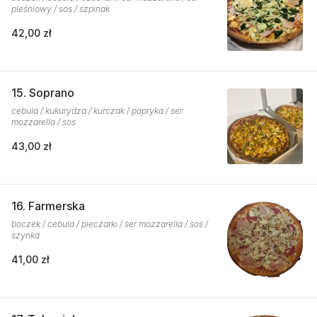
pleśniowy / sos / szpinak
42,00 zł
15. Soprano
cebula / kukurydza / kurczak / papryka / ser
mozzarella / sos
43,00 zł
16. Farmerska
boczek / cebula / pieczarki / ser mozzarella / sos /
szynka
41,00 zł