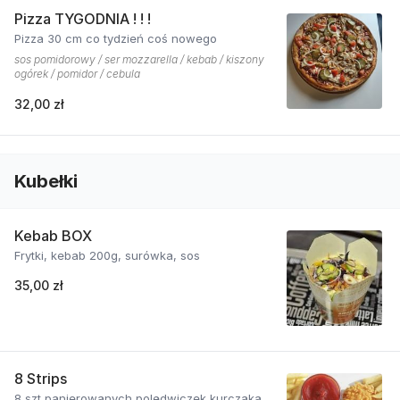
Pizza TYGODNIA ! ! !
Pizza 30 cm co tydzień coś nowego
sos pomidorowy / ser mozzarella / kebab / kiszony
ogórek / pomidor / cebula
32,00 zł
Kubełki
Kebab BOX
Frytki, kebab 200g, surówka, sos
35,00 zł
8 Strips
8 szt panierowanych polędwiczek kurczaka