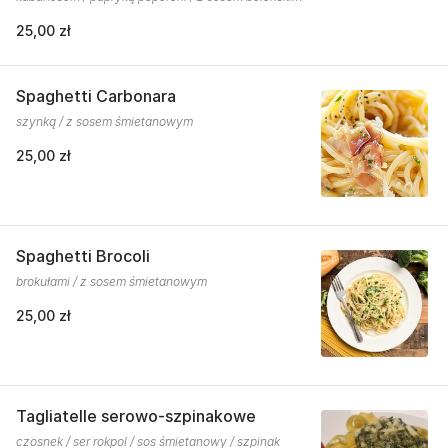
25,00 zł
Spaghetti Carbonara
szynką / z sosem śmietanowym
25,00 zł
Spaghetti Brocoli
brokułami / z sosem śmietanowym
25,00 zł
Tagliatelle serowo-szpinakowe
czosnek / ser rokpol / sos śmietanowy / szpinak