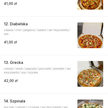
41,00 zł
12. Diabelska
cebula / chili / jalapeno / salami / ser mozzarella /
sos
41,00 zł
13. Grecka
cebula / oliwki / papryka / pieczarki / pomidor / ser
mozzarella / sos / szynka
42,00 zł
14. Szpinala
boczek / cebula / czosnek / ser mozzarella / ser