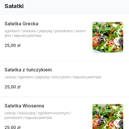
Sałatki
Sałatka Grecka
ogórkiem / oliwkami / papryką / pomidorem / serem
feta / kapusta pekińska
25,00 zł
Sałatka z tuńczykiem
cebulą / ogórkiem / papryką / tuńczykiem / kapusta pekińska
25,00 zł
Sałatka Wiosenna
cebulą / kukurydzą / ogórkiem kiszonym /
pomidorem / kapusta pekńska
25,00 zł