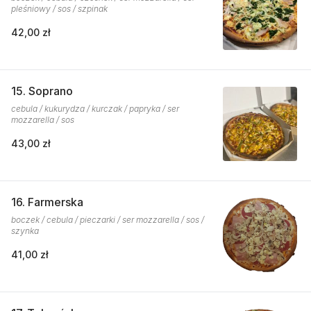
pleśniowy / sos / szpinak
42,00 zł
15. Soprano
cebula / kukurydza / kurczak / papryka / ser
mozzarella / sos
43,00 zł
16. Farmerska
boczek / cebula / pieczarki / ser mozzarella / sos /
szynka
41,00 zł