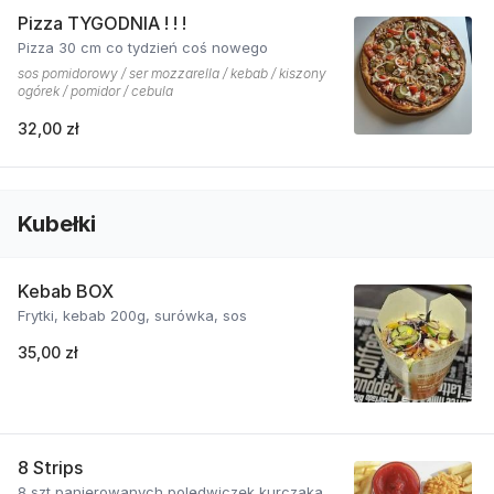
Pizza TYGODNIA ! ! !
Pizza 30 cm co tydzień coś nowego
sos pomidorowy / ser mozzarella / kebab / kiszony
ogórek / pomidor / cebula
32,00 zł
Kubełki
Kebab BOX
Frytki, kebab 200g, surówka, sos
35,00 zł
8 Strips
8 szt panierowanych polędwiczek kurczaka