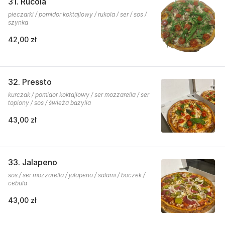
31. Rucola
pieczarki / pomidor koktajlowy / rukola / ser / sos /
szynka
42,00 zł
32. Pressto
kurczak / pomidor koktajlowy / ser mozzarella / ser
topiony / sos / świeża bazylia
43,00 zł
33. Jalapeno
sos / ser mozzarella / jalapeno / salami / boczek /
cebula
43,00 zł