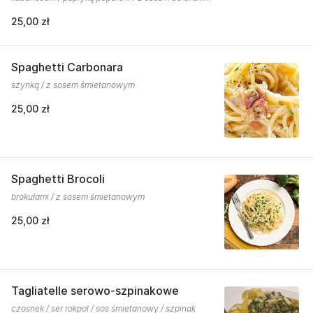
25,00 zł
Spaghetti Carbonara
szynką / z sosem śmietanowym
25,00 zł
Spaghetti Brocoli
brokułami / z sosem śmietanowym
25,00 zł
Tagliatelle serowo-szpinakowe
czosnek / ser rokpol / sos śmietanowy / szpinak