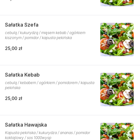
Sałatka Szefa
cebulą / kukurydzą / mięsem kebab / ogórkiem
kiszonym / pomidor / kapusta pekińska
25,00 zł
Sałatka Kebab
cebulą / kebabem / ogórkiem / pomidorem / kapusta
pekińska
25,00 zł
Sałatka Hawajska
Kapusta pekińska / kukurydza / ananas / pomidor
koktajlowy / sos 1000wysp