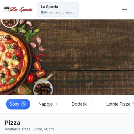
La Spezia - La Spezia
La Spezia
Provide address...
Sosy
Napoje
Dodatki
Letnie Pizze !!
6
11
3
Pizza
Available sizes: 32cm, 50cm.