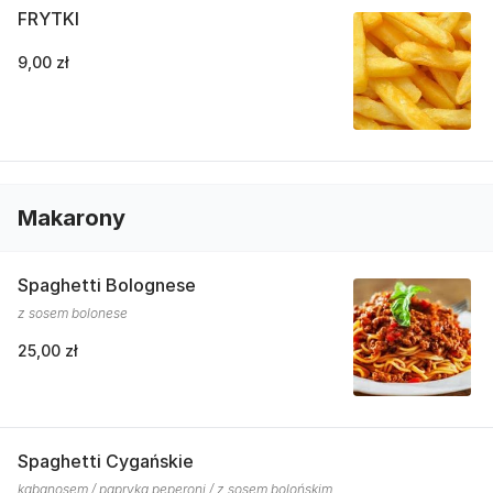
FRYTKI
9,00 zł
Makarony
Spaghetti Bolognese
z sosem bolonese
25,00 zł
Spaghetti Cygańskie
kabanosem / papryką peperoni / z sosem bolońskim