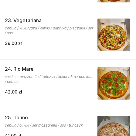
23. Vegetariana
cebula / kukurydza / oliwki / papryka / pieczarki / ser
/ sos
39,00 zł
24. Rio Mare
sos / ser mozzarella / tuńczyk / kukurydza / pomidor
/ cebula
42,00 zł
25. Tonno
cebula / oliwki / ser mozzarella / sos / tuńczyk
41,00 zł