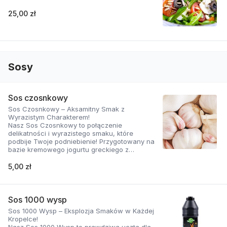
25,00 zł
Sosy
Sos czosnkowy
Sos Czosnkowy – Aksamitny Smak z
Wyrazistym Charakterem!
Nasz Sos Czosnkowy to połączenie
delikatności i wyrazistego smaku, które
podbije Twoje podniebienie! Przygotowany na
bazie kremowego jogurtu greckiego z
dodatkiem świeżego czosnku i
aromatycznych ziół, zachwyca swoją gładką
5,00 zł
konsystencją i doskonałą równowagą
smaków.
Dlaczego ten sos jest wyjątkowy?
Sos 1000 wysp
Sos 1000 Wysp – Eksplozja Smaków w Każdej
Naturalnie kremowy: Jogurt grecki nadaje mu
Kropelce!
aksamitną teksturę i lekko kwaskowy posmak,