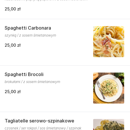
25,00 zł
Spaghetti Carbonara
szynką / z sosem śmietanowym
25,00 zł
Spaghetti Brocoli
brokułami / z sosem śmietanowym
25,00 zł
Tagliatelle serowo-szpinakowe
czosnek / ser rokpol / sos śmietanowy / szpinak