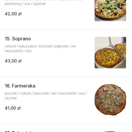
pleśniowy / sos / szpinak
42,00 zł
15. Soprano
cebula / kukurydza / kurczak / papryka / ser
mozzarella / sos
43,00 zł
16. Farmerska
boczek / cebula / pieczarki / ser mozzarella / sos /
szynka
41,00 zł