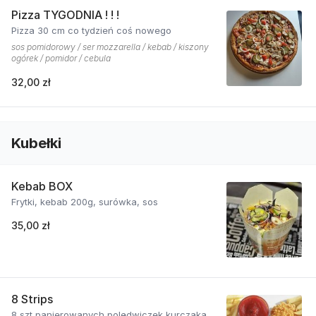
Pizza TYGODNIA ! ! !
Pizza 30 cm co tydzień coś nowego
sos pomidorowy / ser mozzarella / kebab / kiszony
ogórek / pomidor / cebula
32,00 zł
Kubełki
Kebab BOX
Frytki, kebab 200g, surówka, sos
35,00 zł
8 Strips
8 szt panierowanych polędwiczek kurczaka