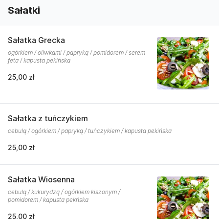
Sałatki
Sałatka Grecka
ogórkiem / oliwkami / papryką / pomidorem / serem
feta / kapusta pekińska
25,00 zł
Sałatka z tuńczykiem
cebulą / ogórkiem / papryką / tuńczykiem / kapusta pekińska
25,00 zł
Sałatka Wiosenna
cebulą / kukurydzą / ogórkiem kiszonym /
pomidorem / kapusta pekńska
25,00 zł