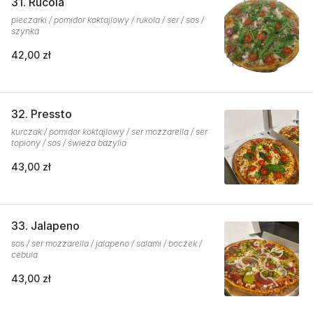
31. Rucola
pieczarki / pomidor koktajlowy / rukola / ser / sos /
szynka
42,00 zł
32. Pressto
kurczak / pomidor koktajlowy / ser mozzarella / ser
topiony / sos / świeża bazylia
43,00 zł
33. Jalapeno
sos / ser mozzarella / jalapeno / salami / boczek /
cebula
43,00 zł