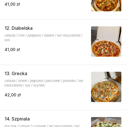
41,00 zł
12. Diabelska
cebula / chili / jalapeno / salami / ser mozzarella /
sos
41,00 zł
13. Grecka
cebula / oliwki / papryka / pieczarki / pomidor / ser
mozzarella / sos / szynka
42,00 zł
14. Szpinala
boczek / cebula / czosnek / ser mozzarella / ser