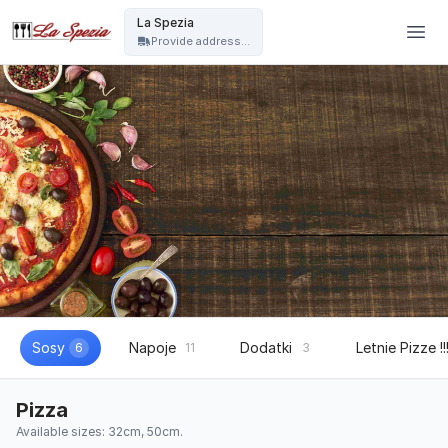
La Spezia - La Spezia
La Spezia
Provide address...
Sosy
Napoje
Dodatki
Letnie Pizze !!
6
11
3
Pizza
Available sizes: 32cm, 50cm.