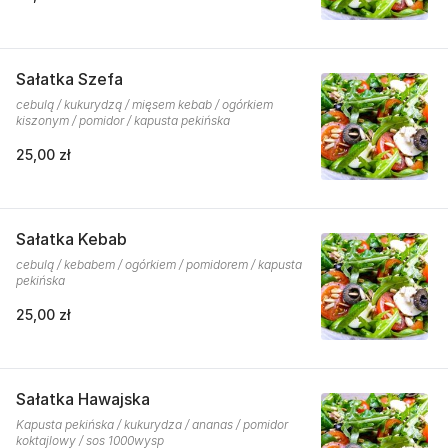
Sałatka Szefa
cebulą / kukurydzą / mięsem kebab / ogórkiem
kiszonym / pomidor / kapusta pekińska
25,00 zł
Sałatka Kebab
cebulą / kebabem / ogórkiem / pomidorem / kapusta
pekińska
25,00 zł
Sałatka Hawajska
Kapusta pekińska / kukurydza / ananas / pomidor
koktajlowy / sos 1000wysp