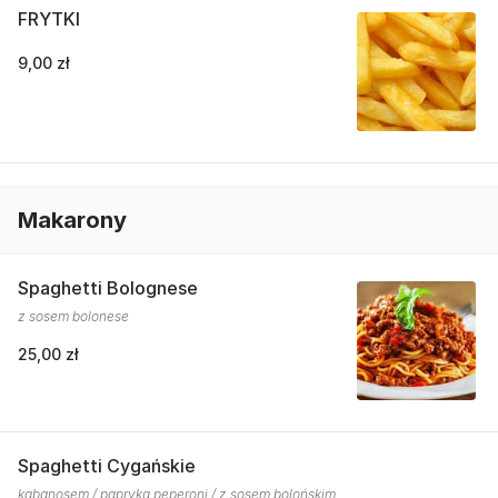
FRYTKI
9,00 zł
Makarony
Spaghetti Bolognese
z sosem bolonese
25,00 zł
Spaghetti Cygańskie
kabanosem / papryką peperoni / z sosem bolońskim