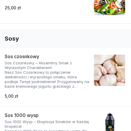
25,00 zł
Sosy
Sos czosnkowy
Sos Czosnkowy – Aksamitny Smak z
Wyrazistym Charakterem!
Nasz Sos Czosnkowy to połączenie
delikatności i wyrazistego smaku, które
podbije Twoje podniebienie! Przygotowany na
bazie kremowego jogurtu greckiego z
dodatkiem świeżego czosnku i
aromatycznych ziół, zachwyca swoją gładką
5,00 zł
konsystencją i doskonałą równowagą
smaków.
Dlaczego ten sos jest wyjątkowy?
Sos 1000 wysp
Sos 1000 Wysp – Eksplozja Smaków w Każdej
Naturalnie kremowy: Jogurt grecki nadaje mu
Kropelce!
aksamitną teksturę i lekko kwaskowy posmak,