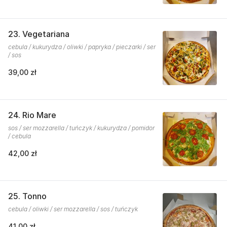
23. Vegetariana
cebula / kukurydza / oliwki / papryka / pieczarki / ser
/ sos
39,00 zł
24. Rio Mare
sos / ser mozzarella / tuńczyk / kukurydza / pomidor
/ cebula
42,00 zł
25. Tonno
cebula / oliwki / ser mozzarella / sos / tuńczyk
41,00 zł