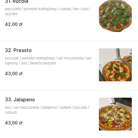
31. Rucola
pieczarki / pomidor koktajlowy / rukola / ser / sos /
szynka
42,00 zł
32. Pressto
kurczak / pomidor koktajlowy / ser mozzarella / ser
topiony / sos / świeża bazylia
43,00 zł
33. Jalapeno
sos / ser mozzarella / jalapeno / salami / boczek /
cebula
43,00 zł