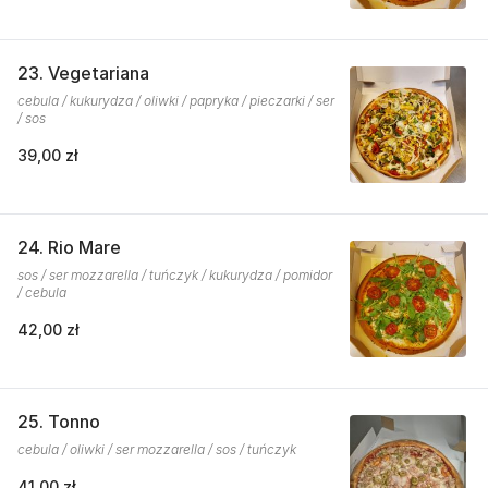
23. Vegetariana
cebula / kukurydza / oliwki / papryka / pieczarki / ser
/ sos
39,00 zł
24. Rio Mare
sos / ser mozzarella / tuńczyk / kukurydza / pomidor
/ cebula
42,00 zł
25. Tonno
cebula / oliwki / ser mozzarella / sos / tuńczyk
41,00 zł