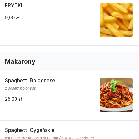
FRYTKI
9,00 zł
Makarony
Spaghetti Bolognese
z sosem bolonese
25,00 zł
Spaghetti Cygańskie
kabanosem / papryką peperoni / z sosem bolońskim