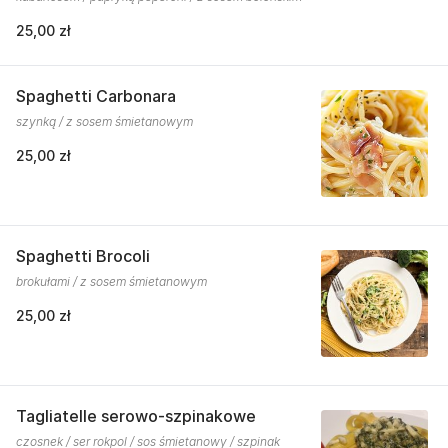
25,00 zł
Spaghetti Carbonara
szynką / z sosem śmietanowym
25,00 zł
Spaghetti Brocoli
brokułami / z sosem śmietanowym
25,00 zł
Tagliatelle serowo-szpinakowe
czosnek / ser rokpol / sos śmietanowy / szpinak