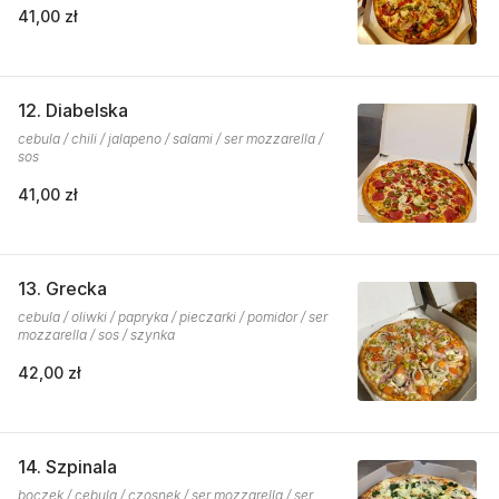
41,00 zł
12. Diabelska
cebula / chili / jalapeno / salami / ser mozzarella /
sos
41,00 zł
13. Grecka
cebula / oliwki / papryka / pieczarki / pomidor / ser
mozzarella / sos / szynka
42,00 zł
14. Szpinala
boczek / cebula / czosnek / ser mozzarella / ser