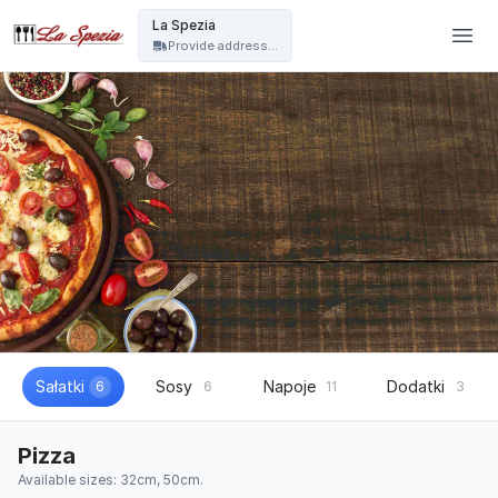
La Spezia - La Spezia
La Spezia
Provide address...
Sałatki
Sosy
Napoje
Dodatki
6
6
11
3
Pizza
Available sizes: 32cm, 50cm.