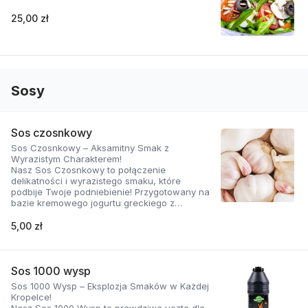
25,00 zł
Sosy
Sos czosnkowy
Sos Czosnkowy – Aksamitny Smak z
Wyrazistym Charakterem!
Nasz Sos Czosnkowy to połączenie
delikatności i wyrazistego smaku, które
podbije Twoje podniebienie! Przygotowany na
bazie kremowego jogurtu greckiego z
dodatkiem świeżego czosnku i
aromatycznych ziół, zachwyca swoją gładką
5,00 zł
konsystencją i doskonałą równowagą
smaków.
Dlaczego ten sos jest wyjątkowy?
Sos 1000 wysp
Sos 1000 Wysp – Eksplozja Smaków w Każdej
Naturalnie kremowy: Jogurt grecki nadaje mu
Kropelce!
aksamitną teksturę i lekko kwaskowy posmak,