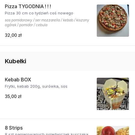
Pizza TYGODNIA ! ! !
Pizza 30 cm co tydzień coś nowego
sos pomidorowy / ser mozzarella / kebab / kiszony
ogórek / pomidor / cebula
32,00 zł
Kubełki
Kebab BOX
Frytki, kebab 200g, surówka, sos
35,00 zł
8 Strips
8 szt panierowanych polędwiczek kurczaka