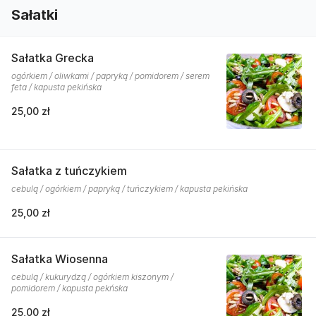
Sałatki
Sałatka Grecka
ogórkiem / oliwkami / papryką / pomidorem / serem
feta / kapusta pekińska
25,00 zł
Sałatka z tuńczykiem
cebulą / ogórkiem / papryką / tuńczykiem / kapusta pekińska
25,00 zł
Sałatka Wiosenna
cebulą / kukurydzą / ogórkiem kiszonym /
pomidorem / kapusta pekńska
25,00 zł