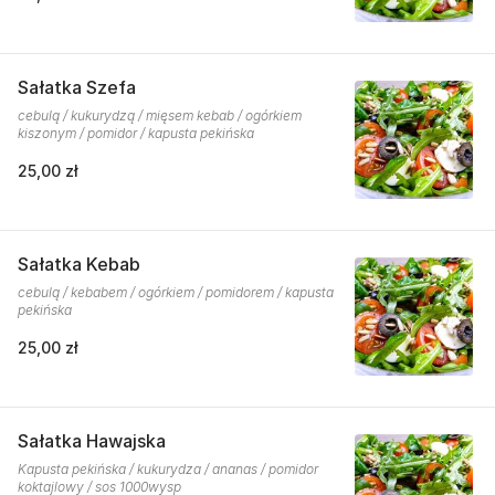
Sałatka Szefa
cebulą / kukurydzą / mięsem kebab / ogórkiem
kiszonym / pomidor / kapusta pekińska
25,00 zł
Sałatka Kebab
cebulą / kebabem / ogórkiem / pomidorem / kapusta
pekińska
25,00 zł
Sałatka Hawajska
Kapusta pekińska / kukurydza / ananas / pomidor
koktajlowy / sos 1000wysp