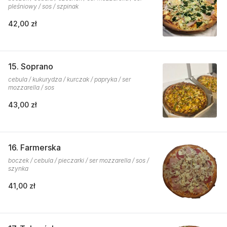
pleśniowy / sos / szpinak
42,00 zł
15. Soprano
cebula / kukurydza / kurczak / papryka / ser
mozzarella / sos
43,00 zł
16. Farmerska
boczek / cebula / pieczarki / ser mozzarella / sos /
szynka
41,00 zł