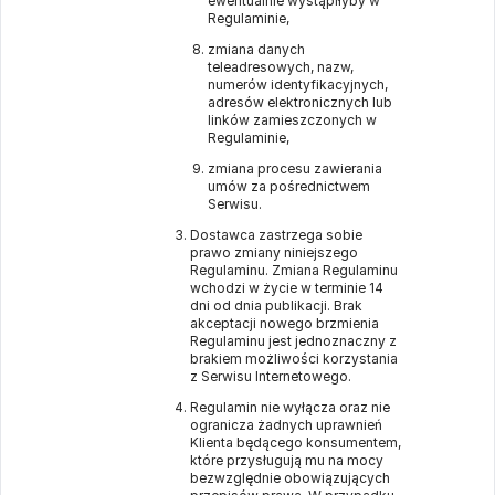
ewentualnie wystąpiłyby w
Regulaminie,
zmiana danych
teleadresowych, nazw,
numerów identyfikacyjnych,
adresów elektronicznych lub
linków zamieszczonych w
Regulaminie,
zmiana procesu zawierania
umów za pośrednictwem
Serwisu.
Dostawca zastrzega sobie
prawo zmiany niniejszego
Regulaminu. Zmiana Regulaminu
wchodzi w życie w terminie 14
dni od dnia publikacji. Brak
akceptacji nowego brzmienia
Regulaminu jest jednoznaczny z
brakiem możliwości korzystania
z Serwisu Internetowego.
Regulamin nie wyłącza oraz nie
ogranicza żadnych uprawnień
Klienta będącego konsumentem,
które przysługują mu na mocy
bezwzględnie obowiązujących