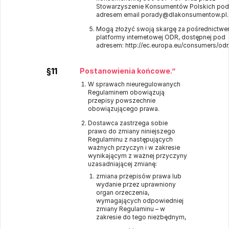
Stowarzyszenie Konsumentów Polskich pod
adresem email porady@dlakonsumentow.pl.
Mogą złożyć swoją skargę za pośrednictwem
platformy internetowej ODR, dostępnej pod
adresem:
http://ec.europa.eu/consumers/odr
§11
Postanowienia końcowe.”
W sprawach nieuregulowanych
Regulaminem obowiązują
przepisy powszechnie
obowiązującego prawa.
Dostawca zastrzega sobie
prawo do zmiany niniejszego
Regulaminu z następujących
ważnych przyczyn i w zakresie
wynikającym z ważnej przyczyny
uzasadniającej zmianę:
zmiana przepisów prawa lub
wydanie przez uprawniony
organ orzeczenia,
wymagających odpowiedniej
zmiany Regulaminu – w
zakresie do tego niezbędnym,