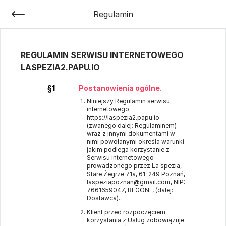
Regulamin
REGULAMIN SERWISU INTERNETOWEGO
LASPEZIA2.PAPU.IO
§1
Postanowienia ogólne.
Niniejszy Regulamin serwisu
internetowego
https://laspezia2.papu.io
(zwanego dalej: Regulaminem)
wraz z innymi dokumentami w
nimi powołanymi określa warunki
jakim podlega korzystanie z
Serwisu internetowego
prowadzonego przez La spezia,
Stare Żegrze 71a, 61-249 Poznań,
laspeziapoznan@gmail.com, NIP:
7661659047, REGON: , (dalej:
Dostawca).
Klient przed rozpoczęciem
korzystania z Usług zobowiązuje