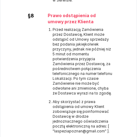
w Serwisie.
§8
Prawo odstąpienia od
umowy przez Klienta
Przed realizacją Zamówienia
przez Dostawcę, Klient może
odstąpić od Umowy sprzedaży
bez podania jakiejkolwiek
przyczyny, jednak nie później niż
5 minut od momentu
potwierdzenia przyjęcia
Zamówienia przez Dostawcę, za
pośrednictwem połączenia
telefonicznego na numer telefonu
Lokalizacji. Po tym czasie
Zamówienie nie może być
odwołane ani zmienione, chyba
że Dostawca wyrazi na to zgodę.
Aby skorzystać z prawa
odstąpienia od umowy Klient
zobowiązuje się poinformować
Dostawcę w drodze
jednoznacznego oświadczenia
pocztą elektroniczną na adres: [
"laspeziapoznan@gmail.com" ].