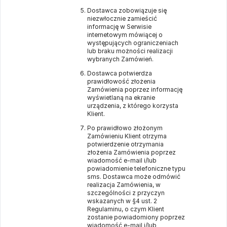
Dostawca zobowiązuje się
niezwłocznie zamieścić
informację w Serwisie
internetowym mówiącej o
występujących ograniczeniach
lub braku możności realizacji
wybranych Zamówień.
Dostawca potwierdza
prawidłowość złożenia
Zamówienia poprzez informację
wyświetlaną na ekranie
urządzenia, z którego korzysta
Klient.
Po prawidłowo złożonym
Zamówieniu Klient otrzyma
potwierdzenie otrzymania
złożenia Zamówienia poprzez
wiadomość e-mail i/lub
powiadomienie telefoniczne typu
sms. Dostawca może odmówić
realizacja Zamówienia, w
szczególności z przyczyn
wskazanych w §4 ust. 2
Regulaminu, o czym Klient
zostanie powiadomiony poprzez
wiadomość e-mail i/lub