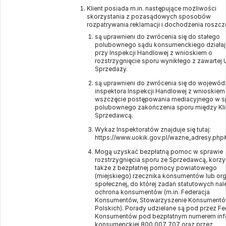
Klient posiada m.in. następujące możliwości
skorzystania z pozasądowych sposobów
rozpatrywania reklamacji i dochodzenia roszcz
są uprawnieni do zwrócenia się do stałego
polubownego sądu konsumenckiego działa
przy Inspekcji Handlowej z wnioskiem o
rozstrzygnięcie sporu wynikłego z zawarte
Sprzedaży.
są uprawnieni do zwrócenia się do wojewód
inspektora Inspekcji Handlowej z wnioskiem
wszczęcie postępowania mediacyjnego w s
polubownego zakończenia sporu między Kli
Sprzedawcą.
Wykaz Inspektoratów znajduje się tutaj:
https://www.uokik.gov.pl/wazne_adresy.php
Mogą uzyskać bezpłatną pomoc w sprawie
rozstrzygnięcia sporu ze Sprzedawcą, korzy
także z bezpłatnej pomocy powiatowego
(miejskiego) rzecznika konsumentów lub org
społecznej, do której zadań statutowych nal
ochrona konsumentów (m.in. Federacja
Konsumentów, Stowarzyszenie Konsument
Polskich). Porady udzielane są pod przez Fe
Konsumentów pod bezpłatnym numerem infol
konsumenckiej 800 007 707 oraz przez