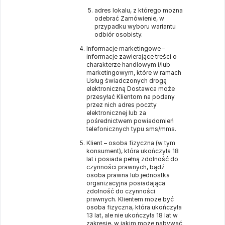
adres lokalu, z którego można
odebrać Zamówienie, w
przypadku wyboru wariantu
odbiór osobisty.
Informacje marketingowe –
informacje zawierające treści o
charakterze handlowym i/lub
marketingowym, które w ramach
Usług świadczonych drogą
elektroniczną Dostawca może
przesyłać Klientom na podany
przez nich adres poczty
elektronicznej lub za
pośrednictwem powiadomień
telefonicznych typu sms/mms.
Klient – osoba fizyczna (w tym
konsument), która ukończyła 18
lat i posiada pełną zdolność do
czynności prawnych, bądź
osoba prawna lub jednostka
organizacyjna posiadająca
zdolność do czynności
prawnych. Klientem może być
osoba fizyczna, która ukończyła
13 lat, ale nie ukończyła 18 lat w
zakresie, w jakim może nabywać