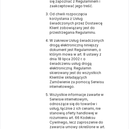
się zapoznać z Regulaminem i
zaakceptować jego treść.
Od chwili rozpoczęcia
korzystania z Usług
świadczonych przez Dostawcę
Klient zobowiązany jest do
przestrzegania Regulaminu.
W zakresie Usług świadczonych
drogą elektroniczną niniejszy
dokument jest Regulaminem, o
którym mowa w art. 8 ustawy z
dnia 18 lipca 2002 r. o
świadczeniu usług drogą
elektroniczną. Regulamin
skierowany jest do wszystkich
Klientów składających
Zamówienie za pomocą Serwisu
internetowego.
Wszystkie informacje zawarte w
Serwisie internetowym,
odnoszące się do towarów i
usług, łącznie z ich cenami, nie
stanowią oferty handlowej w
rozumieniu art. 66 Kodeksu
Cywilnego, lecz zaproszenie do
zawarcia umowy określone w art.