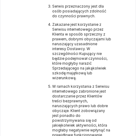
Serwis przeznaczony jest dla
osób posiadających zdolność
do czynności prawnych.
Zakazane jest korzystanie z
Serwisu internetowego przez
Klienta w sposób sprzeczny z
prawem, dobrymi obyczajami lub
naruszający uzasadnione
interesy Dostawcy. W
szczególności Kupujący nie
będzie podejmował czynności,
które mogłyby narazić
Sprzedającego na jakąkolwiek
szkodę majątkową lub
wizerunkową.
W ramach korzystania z Serwisu
internetowego zabronione jest
dostarczanie przez Klientów
treści bezprawnych,
naruszających prawo lub dobre
obyczaje. Klient zobowiązany
jest ponadto do
powstrzymywania się od
jakiejkolwiek aktywności, która
mogłaby negatywnie wpłynąć na
prawidłowe funkcjonowanie