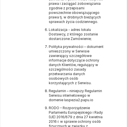
prawa i zaciągać zobowiązania
zgodnie z przepisami
powszechnie obowiązującego
prawa tj. w drobnych bieżących
sprawach życia codziennego.
Lokalizacja - adres lokalu
Dostawcy, z którego zostanie
dostarczone Zamówienie;
Polityka prywatności – dokument
umieszczony w Serwisie
zawierający szczegółowe
informacje dotyczące ochrony
danych Klientów, regulujący w
szczególności zasady
przetwarzania danych
osobowych osób
korzystających z Serwisu.
Regulamin – niniejszy Regulamin
Serwisu internetowego w
domenie
laspezia2.papu.io
RODO – Rozporządzenie
Parlamentu Europejskiego i Rady
(UE) 2016/679 z dnia 27 kwietnia
2016 r. w sprawie ochrony osób
fizycznych w związku z