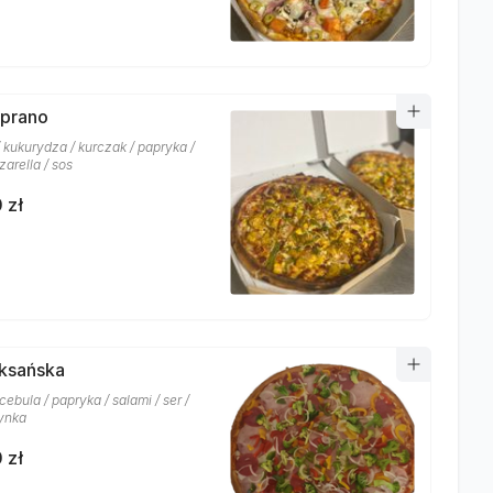
oprano
 kukurydza / kurczak / papryka /
arella / sos
 zł
eksańska
 cebula / papryka / salami / ser /
zynka
 zł