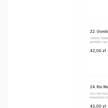
22. Gond
cebula / kaba
pomidor / ser
42,00 zł
24. Rio M
sos / ser moz
kukurydza / p
42,00 zł