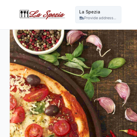
La Spezia - La Spezia
La Spezia
Provide address...