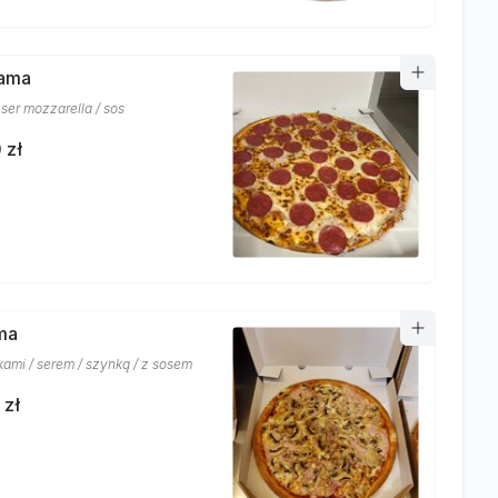
lama
 ser mozzarella / sos
 zł
ma
kami / serem / szynką / z sosem
 zł