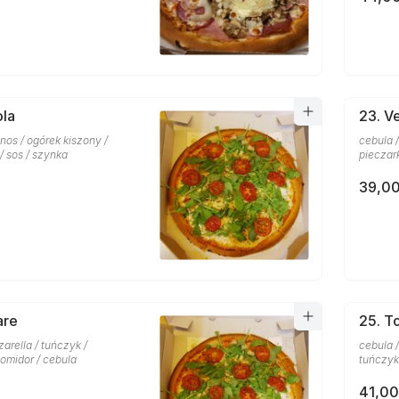
ola
23. V
nos / ogórek kiszony /
cebula /
 / sos / szynka
pieczark
39,00
are
25. T
zarella / tuńczyk /
cebula /
omidor / cebula
tuńczyk
41,00