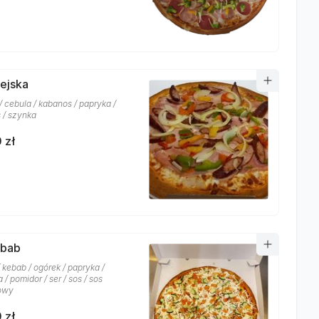
iejska
 cebula / kabanos / papryka /
s / szynka
 zł
ebab
 kebab / ogórek / papryka /
 / pomidor / ser / sos / sos
owy
 zł