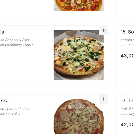
la
15. S
la / czosnek / ser
cebula /
ser pleśniowy / sos /
ser mozz
43,00
rska
17. T
la / pieczarki / ser
brokuł /
sos / szynka
sos / s
42,00