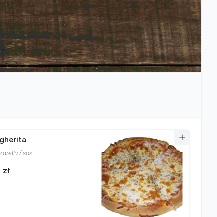
rgherita
arella / sos
 zł