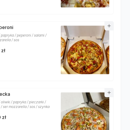
eperoni
 papryka / peperoni / salami /
arella / sos
 zł
recka
 oliwki / papryka / pieczarki /
/ ser mozzarella / sos / szynka
 zł