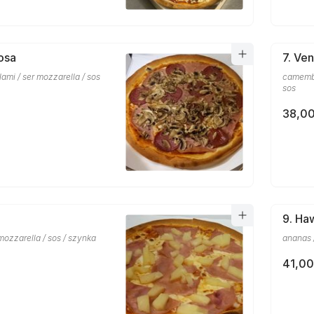
iosa
7. Ve
lami / ser mozzarella / sos
camember
sos
38,00
9. Haw
mozzarella / sos / szynka
ananas /
41,00