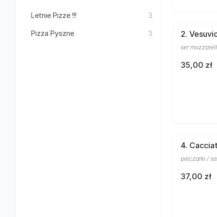
Letnie Pizze !!!
3
Pizza Pyszne
3
2. Vesuvi
ser mozzarell
35,00 zł
4. Caccia
pieczarki / sa
37,00 zł