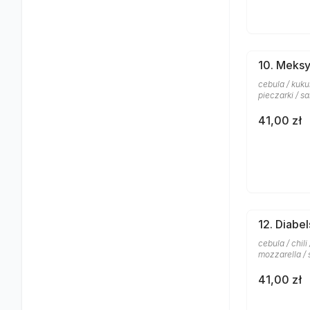
10. Meks
cebula / kuku
pieczarki / sa
41,00 zł
12. Diabe
cebula / chili
mozzarella / 
41,00 zł