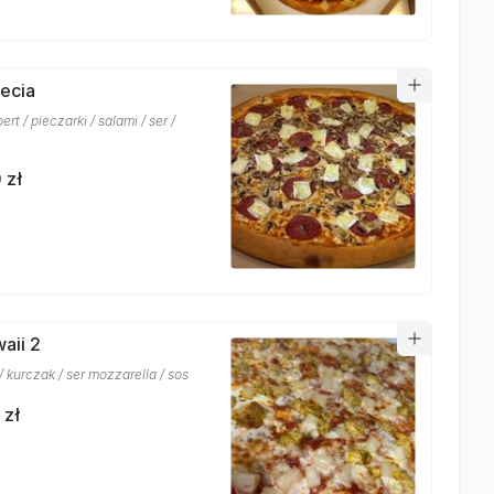
necia
t / pieczarki / salami / ser /
 zł
aii 2
 kurczak / ser mozzarella / sos
 zł