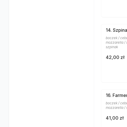
14. Szpina
boczek / cebu
mozzarella / 
szpinak
42,00 zł
16. Farme
boczek / cebu
mozzarella / 
41,00 zł