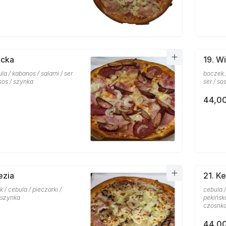
icka
19. W
la / kabanos / salami / ser
boczek /
sos / szynka
ser / so
44,00
ezia
21. K
 / cebula / pieczarki /
cebula /
/ szynka
pekińska
czosnk
44,00