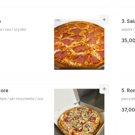
o
3. Sa
a / sos / szynka
salami /
35,00
tore
5. Ro
lami / ser mozzarella / sos
pieczar
37,00