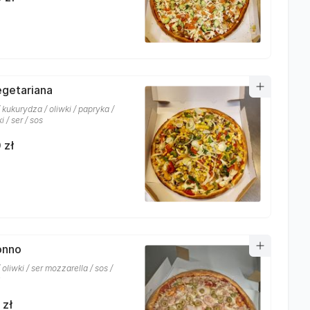
egetariana
 kukurydza / oliwki / papryka /
i / ser / sos
 zł
onno
 oliwki / ser mozzarella / sos /
 zł