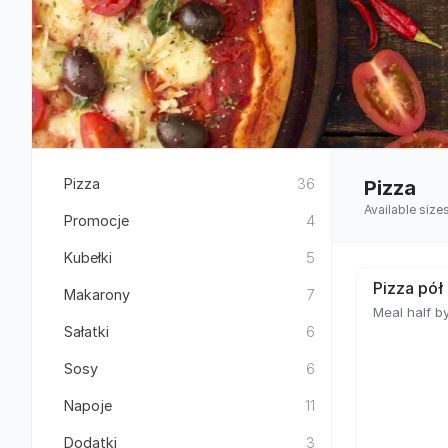
Pizza
36
Pizza
Available size
Promocje
4
Kubełki
5
Pizza pół
Makarony
7
Meal half by
Sałatki
6
Sosy
6
Napoje
11
Dodatki
3