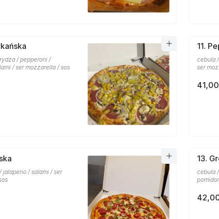
ykańska
11. P
rydza / pepperoni /
cebula /
lami / ser mozzarella / sos
ser mozz
41,00
lska
13. G
 / jalapeno / salami / ser
cebula /
sos
pomidor 
42,00