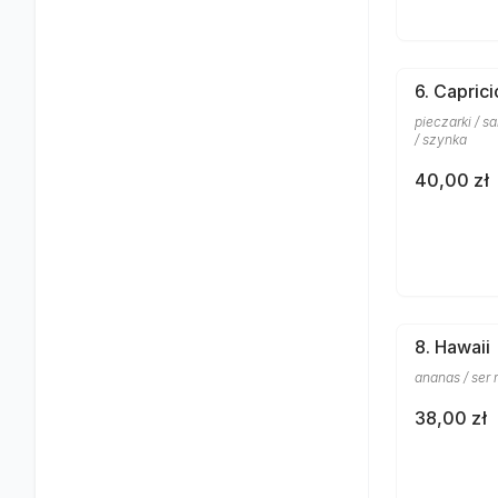
6. Capric
pieczarki / sa
/ szynka
40,00 zł
8. Hawaii
ananas / ser 
38,00 zł