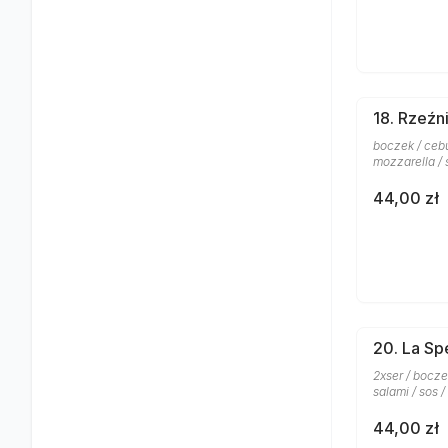
18. Rzeźn
boczek / cebu
mozzarella / 
44,00 zł
20. La Sp
2xser / boczek
salami / sos 
44,00 zł