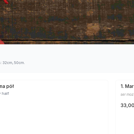
s: 32cm, 50cm.
 na pół
1. Ma
 half
ser mozz
33,00