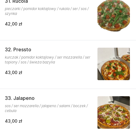
31. Rucola
pieczarki / pomidor koktajlowy / rukola / ser / sos /
szynka
42,00 zł
32. Pressto
kurczak / pomidor koktajlowy / ser mozzarella / ser
topiony / sos / świeża bazylia
43,00 zł
33. Jalapeno
sos / ser mozzarella / jalapeno / salami / boczek /
cebula
43,00 zł