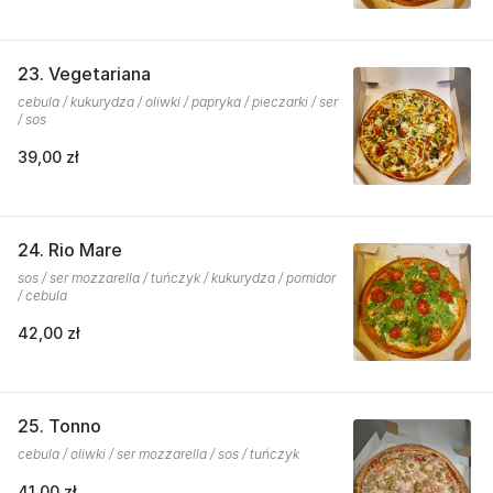
23. Vegetariana
cebula / kukurydza / oliwki / papryka / pieczarki / ser
/ sos
39,00 zł
24. Rio Mare
sos / ser mozzarella / tuńczyk / kukurydza / pomidor
/ cebula
42,00 zł
25. Tonno
cebula / oliwki / ser mozzarella / sos / tuńczyk
41,00 zł