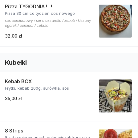
Pizza TYGODNIA ! ! !
Pizza 30 cm co tydzień coś nowego
sos pomidorowy / ser mozzarella / kebab / kiszony
ogórek / pomidor / cebula
32,00 zł
Kubełki
Kebab BOX
Frytki, kebab 200g, surówka, sos
35,00 zł
8 Strips
8 szt panierowanych polędwiczek kurczaka