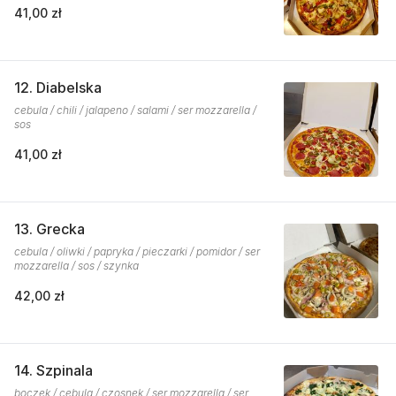
41,00 zł
12. Diabelska
cebula / chili / jalapeno / salami / ser mozzarella /
sos
41,00 zł
13. Grecka
cebula / oliwki / papryka / pieczarki / pomidor / ser
mozzarella / sos / szynka
42,00 zł
14. Szpinala
boczek / cebula / czosnek / ser mozzarella / ser