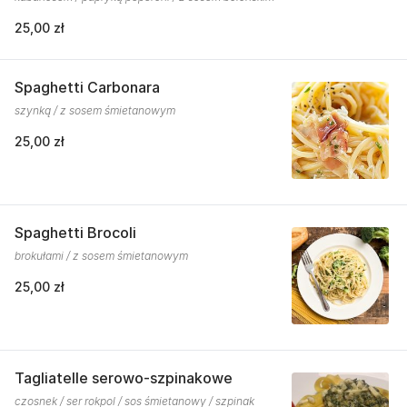
25,00 zł
Spaghetti Carbonara
szynką / z sosem śmietanowym
25,00 zł
Spaghetti Brocoli
brokułami / z sosem śmietanowym
25,00 zł
Tagliatelle serowo-szpinakowe
czosnek / ser rokpol / sos śmietanowy / szpinak