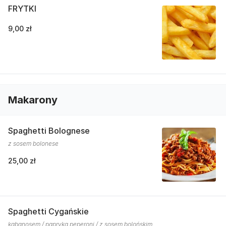
FRYTKI
9,00 zł
Makarony
Spaghetti Bolognese
z sosem bolonese
25,00 zł
Spaghetti Cygańskie
kabanosem / papryką peperoni / z sosem bolońskim