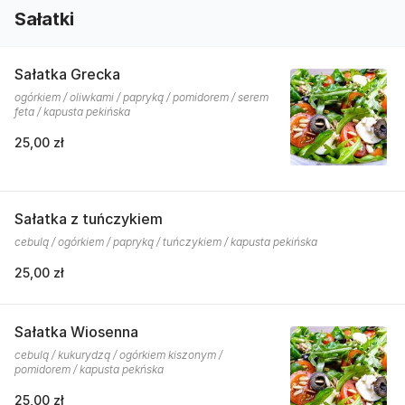
Sałatki
Sałatka Grecka
ogórkiem / oliwkami / papryką / pomidorem / serem
feta / kapusta pekińska
25,00 zł
Sałatka z tuńczykiem
cebulą / ogórkiem / papryką / tuńczykiem / kapusta pekińska
25,00 zł
Sałatka Wiosenna
cebulą / kukurydzą / ogórkiem kiszonym /
pomidorem / kapusta pekńska
25,00 zł