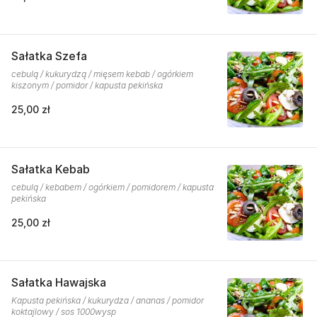
Sałatka Szefa
cebulą / kukurydzą / mięsem kebab / ogórkiem
kiszonym / pomidor / kapusta pekińska
25,00 zł
Sałatka Kebab
cebulą / kebabem / ogórkiem / pomidorem / kapusta
pekińska
25,00 zł
Sałatka Hawajska
Kapusta pekińska / kukurydza / ananas / pomidor
koktajlowy / sos 1000wysp