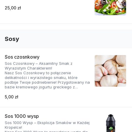
25,00 zł
Sosy
Sos czosnkowy
Sos Czosnkowy – Aksamitny Smak z
Wyrazistym Charakterem!
Nasz Sos Czosnkowy to połączenie
delikatności i wyrazistego smaku, które
podbije Twoje podniebienie! Przygotowany na
bazie kremowego jogurtu greckiego z
dodatkiem świeżego czosnku i
aromatycznych ziół, zachwyca swoją gładką
5,00 zł
konsystencją i doskonałą równowagą
smaków.
Dlaczego ten sos jest wyjątkowy?
Sos 1000 wysp
Sos 1000 Wysp – Eksplozja Smaków w Każdej
Naturalnie kremowy: Jogurt grecki nadaje mu
Kropelce!
aksamitną teksturę i lekko kwaskowy posmak,