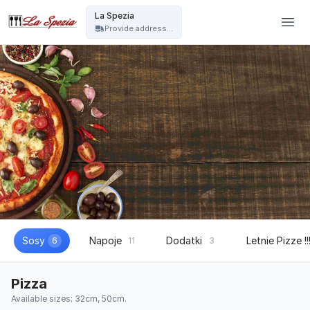
La Spezia - La Spezia
La Spezia
Provide address...
Sosy
Napoje
Dodatki
Letnie Pizze !!
6
11
3
Pizza
Available sizes: 32cm, 50cm.