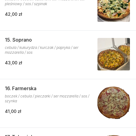
pleśniowy / sos / szpinak
42,00 zł
15. Soprano
cebula / kukurydza / kurczak / papryka / ser
mozzarella / sos
43,00 zł
16. Farmerska
boczek / cebula / pieczarki / ser mozzarella / sos /
szynka
41,00 zł