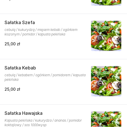
Sałatka Szefa
cebulą / kukurydzą / mięsem kebab / ogórkiem
kiszonym / pomidor / kapusta pekińska
25,00 zł
Sałatka Kebab
cebulą / kebabem / ogórkiem / pomidorem / kapusta
pekińska
25,00 zł
Sałatka Hawajska
Kapusta pekińska / kukurydza / ananas / pomidor
koktajlowy / sos 1000wysp