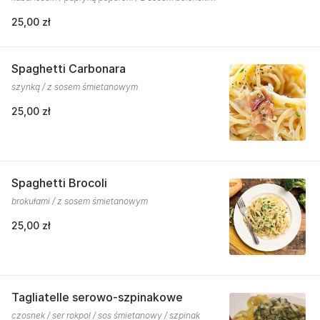
25,00 zł
Spaghetti Carbonara
szynką / z sosem śmietanowym
25,00 zł
Spaghetti Brocoli
brokułami / z sosem śmietanowym
25,00 zł
Tagliatelle serowo-szpinakowe
czosnek / ser rokpol / sos śmietanowy / szpinak