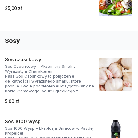
25,00 zł
Sosy
Sos czosnkowy
Sos Czosnkowy – Aksamitny Smak z
Wyrazistym Charakterem!
Nasz Sos Czosnkowy to połączenie
delikatności i wyrazistego smaku, które
podbije Twoje podniebienie! Przygotowany na
bazie kremowego jogurtu greckiego z
dodatkiem świeżego czosnku i
aromatycznych ziół, zachwyca swoją gładką
5,00 zł
konsystencją i doskonałą równowagą
smaków.
Dlaczego ten sos jest wyjątkowy?
Sos 1000 wysp
Sos 1000 Wysp – Eksplozja Smaków w Każdej
Naturalnie kremowy: Jogurt grecki nadaje mu
Kropelce!
aksamitną teksturę i lekko kwaskowy posmak,