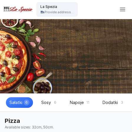
La Spezia - La Spezia
La Spezia
Provide address...
Sałatki
Sosy
Napoje
Dodatki
6
6
11
3
Pizza
Available sizes: 32cm, 50cm.