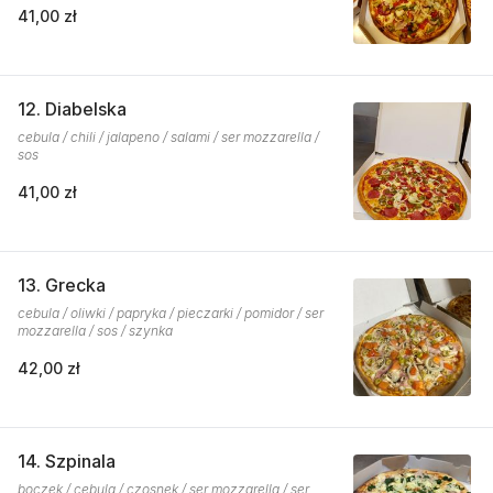
41,00 zł
12. Diabelska
cebula / chili / jalapeno / salami / ser mozzarella /
sos
41,00 zł
13. Grecka
cebula / oliwki / papryka / pieczarki / pomidor / ser
mozzarella / sos / szynka
42,00 zł
14. Szpinala
boczek / cebula / czosnek / ser mozzarella / ser