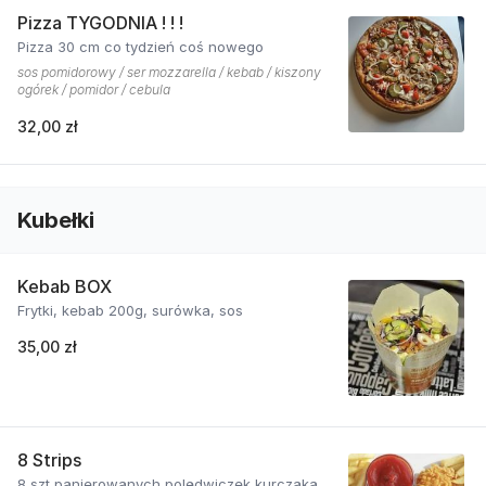
Pizza TYGODNIA ! ! !
Pizza 30 cm co tydzień coś nowego
sos pomidorowy / ser mozzarella / kebab / kiszony
ogórek / pomidor / cebula
32,00 zł
Kubełki
Kebab BOX
Frytki, kebab 200g, surówka, sos
35,00 zł
8 Strips
8 szt panierowanych polędwiczek kurczaka