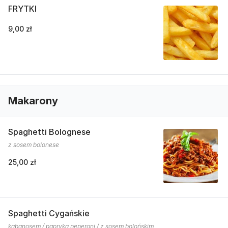
FRYTKI
9,00 zł
Makarony
Spaghetti Bolognese
z sosem bolonese
25,00 zł
Spaghetti Cygańskie
kabanosem / papryką peperoni / z sosem bolońskim