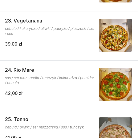
23. Vegetariana
cebula / kukurydza / oliwki / papryka / pieczarki / ser
/ sos
39,00 zł
24. Rio Mare
sos / ser mozzarella / tuńczyk / kukurydza / pomidor
/ cebula
42,00 zł
25. Tonno
cebula / oliwki / ser mozzarella / sos / tuńczyk
41,00 zł