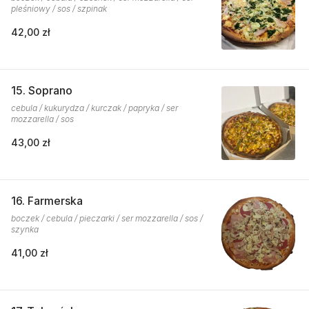
pleśniowy / sos / szpinak
42,00 zł
15. Soprano
cebula / kukurydza / kurczak / papryka / ser
mozzarella / sos
43,00 zł
16. Farmerska
boczek / cebula / pieczarki / ser mozzarella / sos /
szynka
41,00 zł