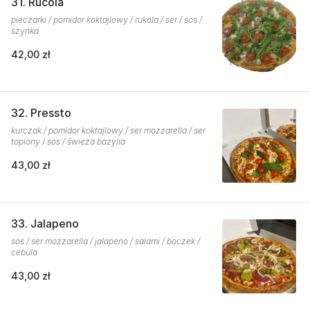
31. Rucola
pieczarki / pomidor koktajlowy / rukola / ser / sos /
szynka
42,00 zł
32. Pressto
kurczak / pomidor koktajlowy / ser mozzarella / ser
topiony / sos / świeża bazylia
43,00 zł
33. Jalapeno
sos / ser mozzarella / jalapeno / salami / boczek /
cebula
43,00 zł