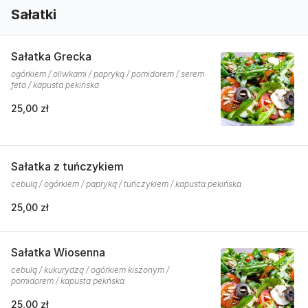
Sałatki
Sałatka Grecka
ogórkiem / oliwkami / papryką / pomidorem / serem
feta / kapusta pekińska
25,00 zł
Sałatka z tuńczykiem
cebulą / ogórkiem / papryką / tuńczykiem / kapusta pekińska
25,00 zł
Sałatka Wiosenna
cebulą / kukurydzą / ogórkiem kiszonym /
pomidorem / kapusta pekńska
25,00 zł