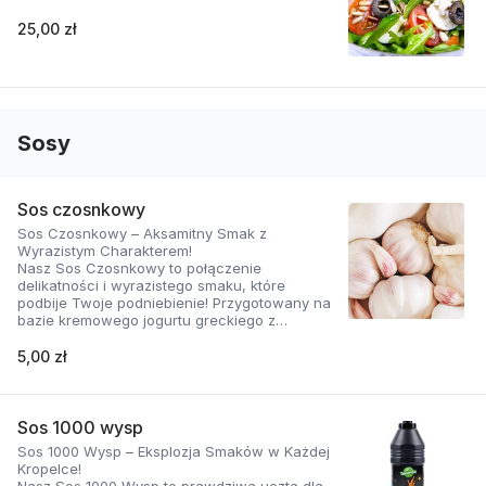
25,00 zł
Sosy
Sos czosnkowy
Sos Czosnkowy – Aksamitny Smak z
Wyrazistym Charakterem!
Nasz Sos Czosnkowy to połączenie
delikatności i wyrazistego smaku, które
podbije Twoje podniebienie! Przygotowany na
bazie kremowego jogurtu greckiego z
dodatkiem świeżego czosnku i
aromatycznych ziół, zachwyca swoją gładką
5,00 zł
konsystencją i doskonałą równowagą
smaków.
Dlaczego ten sos jest wyjątkowy?
Sos 1000 wysp
Sos 1000 Wysp – Eksplozja Smaków w Każdej
Naturalnie kremowy: Jogurt grecki nadaje mu
Kropelce!
aksamitną teksturę i lekko kwaskowy posmak,