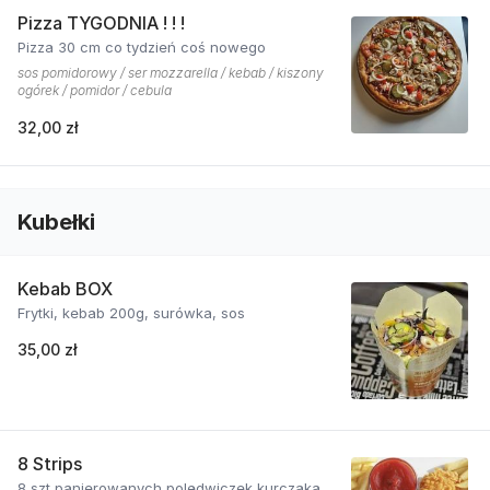
Pizza TYGODNIA ! ! !
Pizza 30 cm co tydzień coś nowego
sos pomidorowy / ser mozzarella / kebab / kiszony
ogórek / pomidor / cebula
32,00 zł
Kubełki
Kebab BOX
Frytki, kebab 200g, surówka, sos
35,00 zł
8 Strips
8 szt panierowanych polędwiczek kurczaka