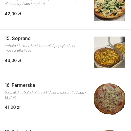
pleśniowy / sos / szpinak
42,00 zł
15. Soprano
cebula / kukurydza / kurczak / papryka / ser
mozzarella / sos
43,00 zł
16. Farmerska
boczek / cebula / pieczarki / ser mozzarella / sos /
szynka
41,00 zł