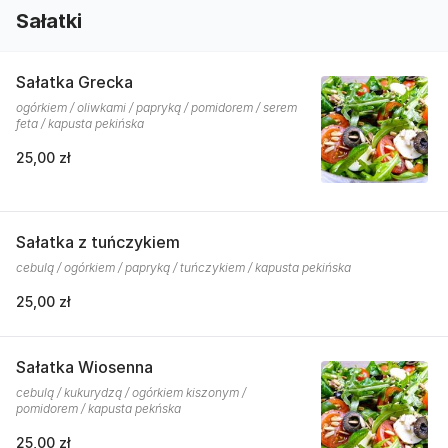
Sałatki
Sałatka Grecka
ogórkiem / oliwkami / papryką / pomidorem / serem
feta / kapusta pekińska
25,00 zł
Sałatka z tuńczykiem
cebulą / ogórkiem / papryką / tuńczykiem / kapusta pekińska
25,00 zł
Sałatka Wiosenna
cebulą / kukurydzą / ogórkiem kiszonym /
pomidorem / kapusta pekńska
25,00 zł