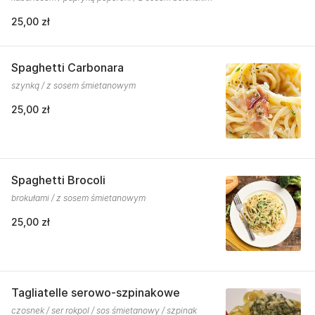
25,00 zł
Spaghetti Carbonara
szynką / z sosem śmietanowym
25,00 zł
Spaghetti Brocoli
brokułami / z sosem śmietanowym
25,00 zł
Tagliatelle serowo-szpinakowe
czosnek / ser rokpol / sos śmietanowy / szpinak