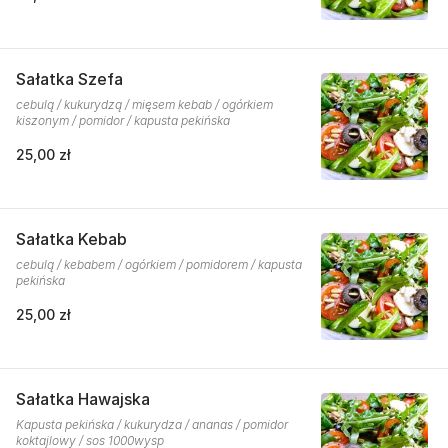
Sałatka Szefa
cebulą / kukurydzą / mięsem kebab / ogórkiem
kiszonym / pomidor / kapusta pekińska
25,00 zł
Sałatka Kebab
cebulą / kebabem / ogórkiem / pomidorem / kapusta
pekińska
25,00 zł
Sałatka Hawajska
Kapusta pekińska / kukurydza / ananas / pomidor
koktajlowy / sos 1000wysp