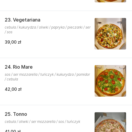
23. Vegetariana
cebula / kukurydza / oliwki / papryka / pieczarki / ser
/ sos
39,00 zł
24. Rio Mare
sos / ser mozzarella / tuńczyk / kukurydza / pomidor
/ cebula
42,00 zł
25. Tonno
cebula / oliwki / ser mozzarella / sos / tuńczyk
41,00 zł