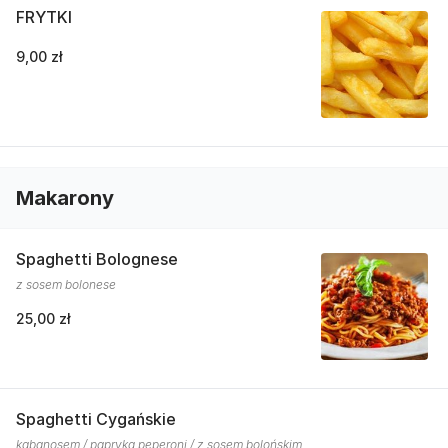
FRYTKI
9,00 zł
Makarony
Spaghetti Bolognese
z sosem bolonese
25,00 zł
Spaghetti Cygańskie
kabanosem / papryką peperoni / z sosem bolońskim