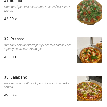
31. Rucola
pieczarki / pomidor koktajlowy / rukola / ser / sos /
szynka
42,00 zł
32. Pressto
kurczak / pomidor koktajlowy / ser mozzarella / ser
topiony / sos / świeża bazylia
43,00 zł
33. Jalapeno
sos / ser mozzarella / jalapeno / salami / boczek /
cebula
43,00 zł