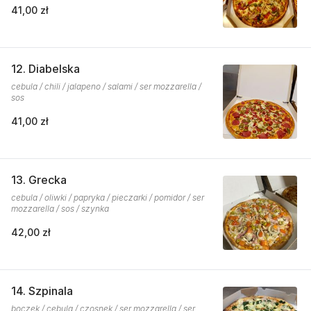
41,00 zł
12. Diabelska
cebula / chili / jalapeno / salami / ser mozzarella /
sos
41,00 zł
13. Grecka
cebula / oliwki / papryka / pieczarki / pomidor / ser
mozzarella / sos / szynka
42,00 zł
14. Szpinala
boczek / cebula / czosnek / ser mozzarella / ser