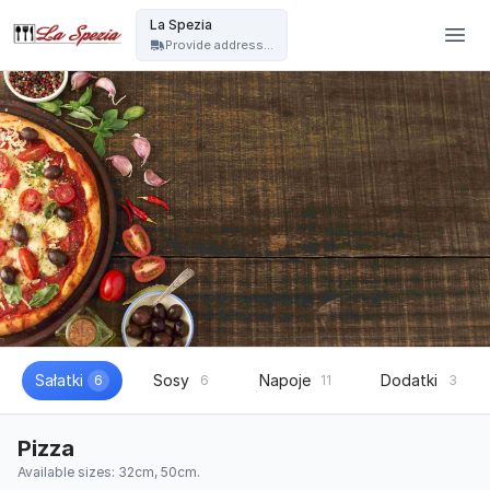
La Spezia - La Spezia
La Spezia
Provide address...
Sałatki
Sosy
Napoje
Dodatki
6
6
11
3
Pizza
Available sizes: 32cm, 50cm.