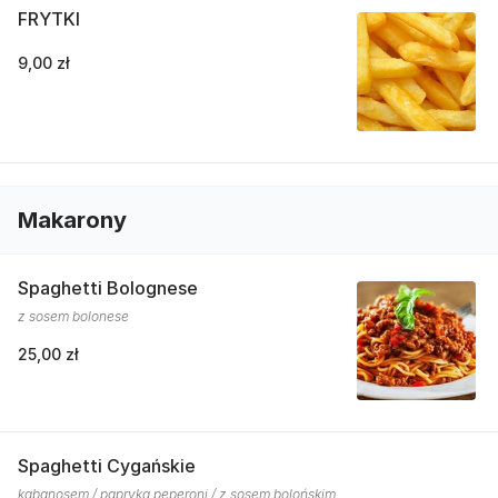
FRYTKI
9,00 zł
Makarony
Spaghetti Bolognese
z sosem bolonese
25,00 zł
Spaghetti Cygańskie
kabanosem / papryką peperoni / z sosem bolońskim