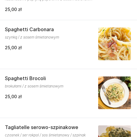
25,00 zł
Spaghetti Carbonara
szynką / z sosem śmietanowym
25,00 zł
Spaghetti Brocoli
brokułami / z sosem śmietanowym
25,00 zł
Tagliatelle serowo-szpinakowe
czosnek / ser rokpol / sos śmietanowy / szpinak