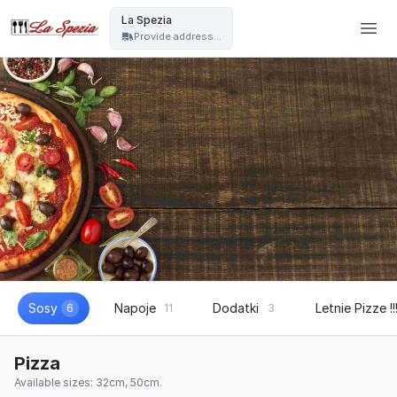
La Spezia - La Spezia
La Spezia
Provide address...
Sosy
Napoje
Dodatki
Letnie Pizze !!
6
11
3
Pizza
Available sizes: 32cm, 50cm.