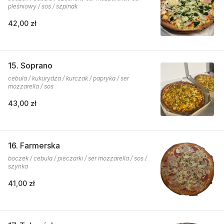
pleśniowy / sos / szpinak
42,00 zł
15. Soprano
cebula / kukurydza / kurczak / papryka / ser
mozzarella / sos
43,00 zł
16. Farmerska
boczek / cebula / pieczarki / ser mozzarella / sos /
szynka
41,00 zł