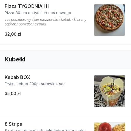
Pizza TYGODNIA ! ! !
Pizza 30 cm co tydzień coś nowego
sos pomidorowy / ser mozzarella / kebab / kiszony
ogórek / pomidor / cebula
32,00 zł
Kubełki
Kebab BOX
Frytki, kebab 200g, surówka, sos
35,00 zł
8 Strips
8 szt panierowanych polędwiczek kurczaka