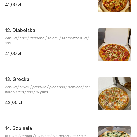
41,00 zł
12. Diabelska
cebula / chili / jalapeno / salami / ser mozzarella /
sos
41,00 zł
13. Grecka
cebula / oliwki / papryka / pieczarki / pomidor / ser
mozzarella / sos / szynka
42,00 zł
14. Szpinala
boczek / cebula / czosnek / ser mozzarella / ser