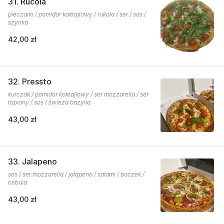
31. Rucola
pieczarki / pomidor koktajlowy / rukola / ser / sos /
szynka
42,00 zł
32. Pressto
kurczak / pomidor koktajlowy / ser mozzarella / ser
topiony / sos / świeża bazylia
43,00 zł
33. Jalapeno
sos / ser mozzarella / jalapeno / salami / boczek /
cebula
43,00 zł