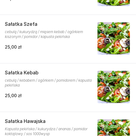
Sałatka Szefa
cebulą / kukurydzą / mięsem kebab / ogórkiem
kiszonym / pomidor / kapusta pekińska
25,00 zł
Sałatka Kebab
cebulą / kebabem / ogórkiem / pomidorem / kapusta
pekińska
25,00 zł
Sałatka Hawajska
Kapusta pekińska / kukurydza / ananas / pomidor
koktajlowy / sos 1000wysp