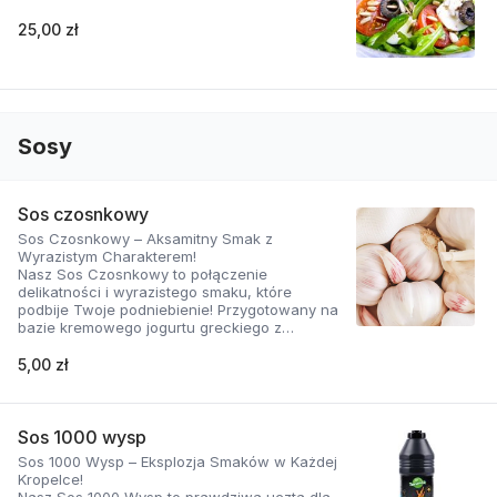
25,00 zł
Sosy
Sos czosnkowy
Sos Czosnkowy – Aksamitny Smak z
Wyrazistym Charakterem!
Nasz Sos Czosnkowy to połączenie
delikatności i wyrazistego smaku, które
podbije Twoje podniebienie! Przygotowany na
bazie kremowego jogurtu greckiego z
dodatkiem świeżego czosnku i
aromatycznych ziół, zachwyca swoją gładką
5,00 zł
konsystencją i doskonałą równowagą
smaków.
Dlaczego ten sos jest wyjątkowy?
Sos 1000 wysp
Sos 1000 Wysp – Eksplozja Smaków w Każdej
Naturalnie kremowy: Jogurt grecki nadaje mu
Kropelce!
aksamitną teksturę i lekko kwaskowy posmak,