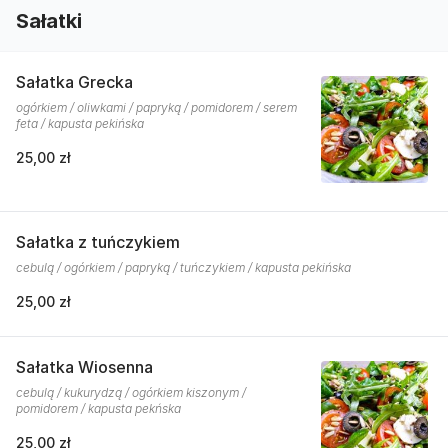
Sałatki
Sałatka Grecka
ogórkiem / oliwkami / papryką / pomidorem / serem
feta / kapusta pekińska
25,00 zł
Sałatka z tuńczykiem
cebulą / ogórkiem / papryką / tuńczykiem / kapusta pekińska
25,00 zł
Sałatka Wiosenna
cebulą / kukurydzą / ogórkiem kiszonym /
pomidorem / kapusta pekńska
25,00 zł