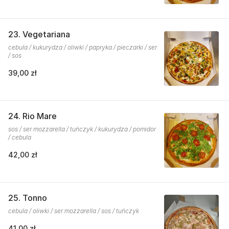
23. Vegetariana
cebula / kukurydza / oliwki / papryka / pieczarki / ser
/ sos
39,00 zł
24. Rio Mare
sos / ser mozzarella / tuńczyk / kukurydza / pomidor
/ cebula
42,00 zł
25. Tonno
cebula / oliwki / ser mozzarella / sos / tuńczyk
41,00 zł